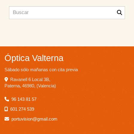
Óptica Valterna
Sábado sólo mañanas con cita previa
Ravanell 6 Local 3B,
Paterna
,
46980
,
(Valencia)
96 143 81 57
601 274 539
portuvision
gmail.com