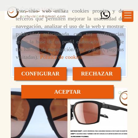
Este sitio web utiliza cookies propias y de
terceros que permiten mejorar la usabilidad de
navegación, analizar el uso de la web y mostrar
publicidad relacionada con tus preferencias
sobre la base de un perfil elaborado a partir de
tus hábitos de navegación (por ejemplo, páginas
visitadas).
Política de cookies
.
CONFIGURAR
RECHAZAR
ACEPTAR