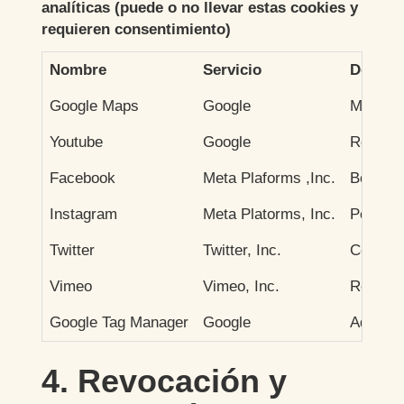
analíticas (puede o no llevar estas cookies y
requieren consentimiento)
Nombre
Servicio
Descri
Google Maps
Google
Mostrar
Youtube
Google
Reprodu
Facebook
Meta Plaforms ,Inc.
Botón '
Instagram
Meta Platorms, Inc.
Perfil 
Twitter
Twitter, Inc.
Comparti
Vimeo
Vimeo, Inc.
Reprodu
Google Tag Manager
Google
Adminis
4. Revocación y