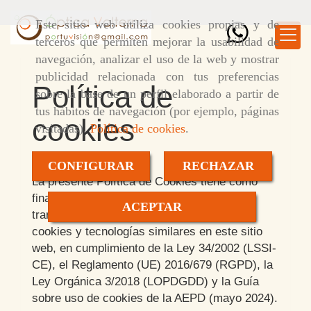
Este sitio web utiliza cookies propias y de
terceros que permiten mejorar la usabilidad de
navegación, analizar el uso de la web y mostrar
publicidad relacionada con tus preferencias
Política de
sobre la base de un perfil elaborado a partir de
tus hábitos de navegación (por ejemplo, páginas
cookies
visitadas).
Política de cookies
.
CONFIGURAR
RECHAZAR
La presente Política de Cookies tiene como
finalidad informar de manera clara,
ACEPTAR
transparente y accesible sobre el uso de
cookies y tecnologías similares en este sitio
web, en cumplimiento de la Ley 34/2002 (LSSI-
CE), el Reglamento (UE) 2016/679 (RGPD), la
Ley Orgánica 3/2018 (LOPDGDD) y la Guía
sobre uso de cookies de la AEPD (mayo 2024).