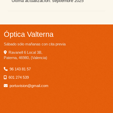
Última actualización: septiembre 2025
Óptica Valterna
Sábado sólo mañanas con cita previa
Ravanell 6 Local 3B,
Paterna
,
46980
,
(Valencia)
96 143 81 57
601 274 539
portuvision
gmail.com