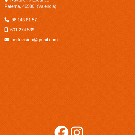
Paterna
,
46980
,
(Valencia)
96 143 81 57
601 274 539
portuvision
gmail.com