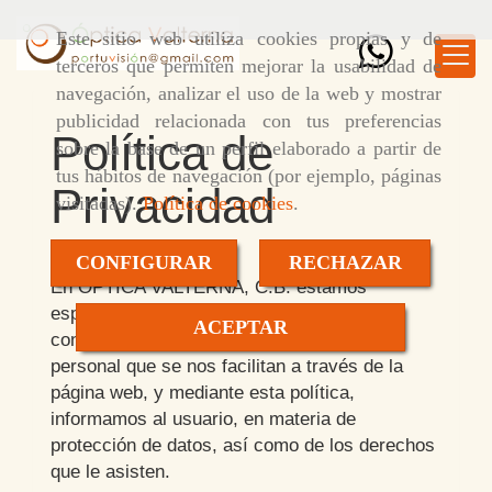
Este sitio web utiliza cookies propias y de
terceros que permiten mejorar la usabilidad de
navegación, analizar el uso de la web y mostrar
publicidad relacionada con tus preferencias
Política de
sobre la base de un perfil elaborado a partir de
tus hábitos de navegación (por ejemplo, páginas
Privacidad
visitadas).
Política de cookies
.
CONFIGURAR
RECHAZAR
En
OPTICA VALTERNA, C.B.
estamos
especialmente concienciados por la
ACEPTAR
confidencialidad de los datos de carácter
personal que se nos facilitan a través de la
página web, y mediante esta política,
informamos al usuario, en materia de
protección de datos, así como de los derechos
que le asisten.