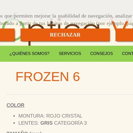
ros que permiten mejorar la usabilidad de navegación, analiza
aborado a partir de tus hábitos de navegación (por ejemplo, pá
RECHAZAR
O
¿QUIÉNES SOMOS?
SERVICIOS
CONSEJOS
CON
FROZEN 6
COLOR
MONTURA: ROJO CRISTAL
LENTES:
GRIS
CATEGORÍA 3