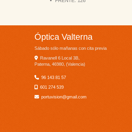
FRENTE: 126
Óptica Valterna
Sábado sólo mañanas con cita previa
Ravanell 6 Local 3B,
Paterna
,
46980
,
(Valencia)
96 143 81 57
601 274 539
portuvision
gmail.com