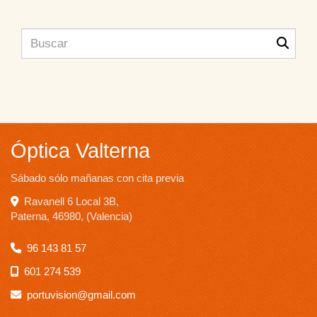
Óptica Valterna
Sábado sólo mañanas con cita previa
Ravanell 6 Local 3B,
Paterna
,
46980
,
(Valencia)
96 143 81 57
601 274 539
portuvision
gmail.com