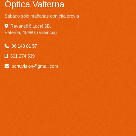
Óptica Valterna
Sábado sólo mañanas con cita previa
Ravanell 6 Local 3B,
Paterna
,
46980
,
(Valencia)
96 143 81 57
601 274 539
portuvision
gmail.com