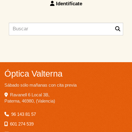
Identifícate
Óptica Valterna
Sábado sólo mañanas con cita previa
Ravanell 6 Local 3B,
Paterna
,
46980
,
(Valencia)
96 143 81 57
601 274 539