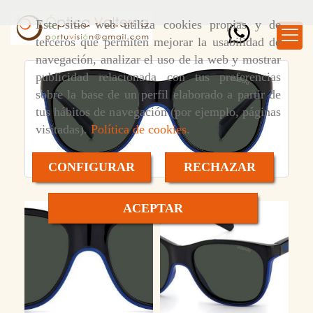
Este sitio web utiliza cookies propias y de
terceros que permiten mejorar la usabilidad de
navegación, analizar el uso de la web y mostrar
publicidad relacionada con tus preferencias
sobre la base de un perfil elaborado a partir de
tus hábitos de navegación (por ejemplo, páginas
visitadas).
Política de cookies
.
CONFIGURAR
RECHAZAR
ACEPTAR