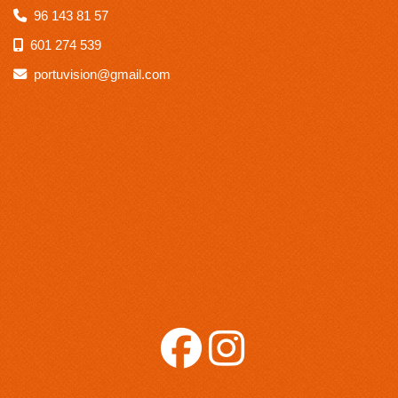
96 143 81 57
601 274 539
portuvision
gmail.com