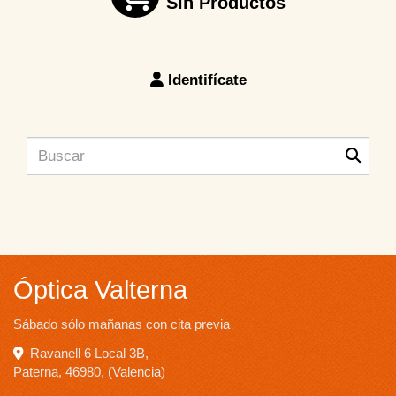
Sin Productos
Identifícate
Óptica Valterna
Sábado sólo mañanas con cita previa
Ravanell 6 Local 3B,
Paterna
,
46980
,
(Valencia)